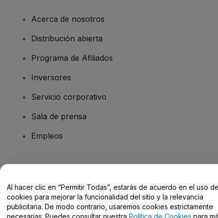
Acerca de nosotros
Distribución abierta
Programa de Afiliados
Inversores
Servicio corporativo
Sala de prensa
Empleos
¿Tienes alguna pregunta?
Al hacer clic en “Permitir Todas”, estarás de acuerdo en el uso d
Centro de Ayuda / Contacto
cookies para mejorar la funcionalidad del sitio y la relevancia
publicitaria. De modo contrario, usaremos cookies estrictamente
necesarias. Puedes consultar nuestra
Política de Cookies
para m