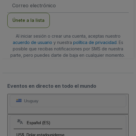
Dirección
de
correo
electrónico
Únete a la lista
Al iniciar sesión o crear una cuenta, aceptas nuestro
acuerdo de usuario
y nuestra
política de privacidad
. Es
posible que recibas notificaciones por SMS de nuestra
parte, pero puedes darte de baja en cualquier momento.
Eventos en directo en todo el mundo
Uruguay
Español (ES)
US$
Dolar estadounidense