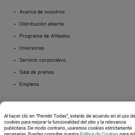
Acerca de nosotros
Distribución abierta
Programa de Afiliados
Inversores
Servicio corporativo
Sala de prensa
Empleos
¿Tienes alguna pregunta?
Al hacer clic en “Permitir Todas”, estarás de acuerdo en el uso d
Centro de Ayuda / Contacto
cookies para mejorar la funcionalidad del sitio y la relevancia
publicitaria. De modo contrario, usaremos cookies estrictamente
necesarias. Puedes consultar nuestra
Política de Cookies
para m