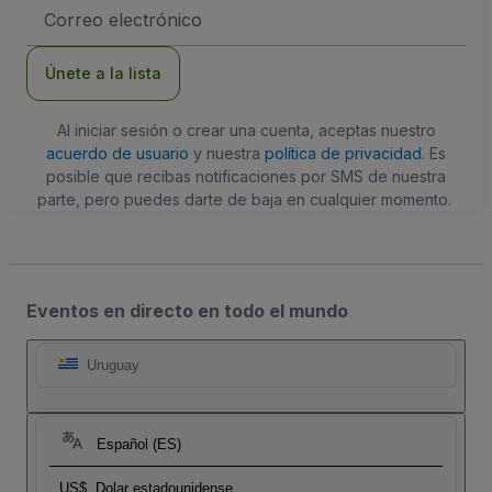
Dirección
de
correo
electrónico
Únete a la lista
Al iniciar sesión o crear una cuenta, aceptas nuestro
acuerdo de usuario
y nuestra
política de privacidad
. Es
posible que recibas notificaciones por SMS de nuestra
parte, pero puedes darte de baja en cualquier momento.
Eventos en directo en todo el mundo
Uruguay
Español (ES)
US$
Dolar estadounidense