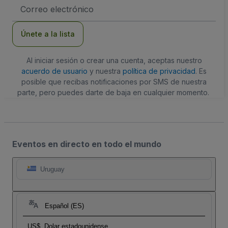
Dirección
de
correo
electrónico
Únete a la lista
Al iniciar sesión o crear una cuenta, aceptas nuestro
acuerdo de usuario
y nuestra
política de privacidad
. Es
posible que recibas notificaciones por SMS de nuestra
parte, pero puedes darte de baja en cualquier momento.
Eventos en directo en todo el mundo
Uruguay
Español (ES)
US$
Dolar estadounidense