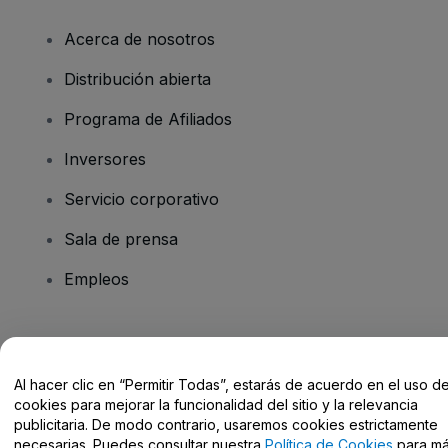
Acerca de nosotros
Distribución abierta
Programa de Afiliados
Inversores
Servicio corporativo
Sala de prensa
Empleos
¿Tienes alguna pregunta?
Al hacer clic en “Permitir Todas”, estarás de acuerdo en el uso d
Centro de Ayuda / Contacto
cookies para mejorar la funcionalidad del sitio y la relevancia
publicitaria. De modo contrario, usaremos cookies estrictamente
necesarias. Puedes consultar nuestra
Política de Cookies
para m