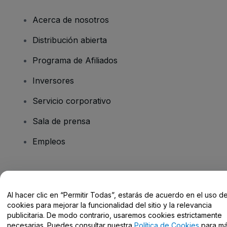
Acerca de nosotros
Distribución abierta
Programa de Afiliados
Inversores
Servicio corporativo
Sala de prensa
Empleos
¿Tienes alguna pregunta?
Al hacer clic en “Permitir Todas”, estarás de acuerdo en el uso d
Centro de Ayuda / Contacto
cookies para mejorar la funcionalidad del sitio y la relevancia
publicitaria. De modo contrario, usaremos cookies estrictamente
necesarias. Puedes consultar nuestra
Política de Cookies
para m