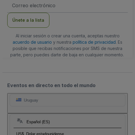
Dirección
de
correo
electrónico
Únete a la lista
Al iniciar sesión o crear una cuenta, aceptas nuestro
acuerdo de usuario
y nuestra
política de privacidad
. Es
posible que recibas notificaciones por SMS de nuestra
parte, pero puedes darte de baja en cualquier momento.
Eventos en directo en todo el mundo
Uruguay
Español (ES)
US$
Dolar estadounidense