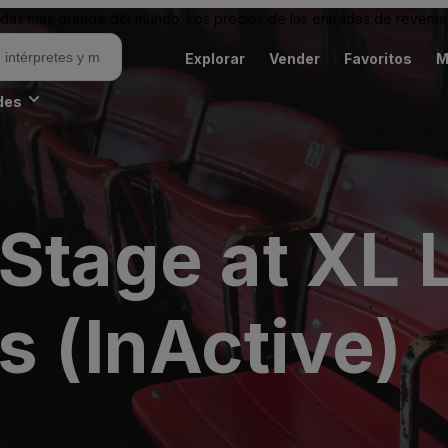
as más grande del mundo. Los precios de las entradas de reventa 
Explorar
Vender
Favoritos
M
des
Stage at XL 
s (InActive)