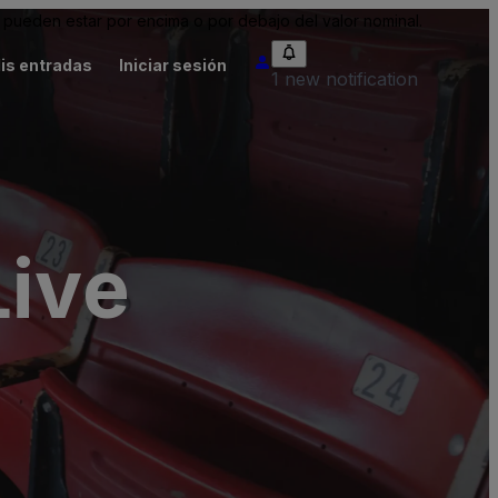
pueden estar por encima o por debajo del valor nominal.
is entradas
Iniciar sesión
1 new notification
Live