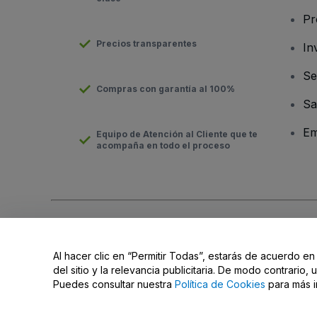
Pr
Precios transparentes
In
Se
Compras con garantía al 100%
Sa
Em
Equipo de Atención al Cliente que te
acompaña en todo el proceso
Derechos reservados © viagogo GmbH 2026
Datos de la Emp
El uso de este sitio web constituye la aceptación de los
Términ
Al hacer clic en “Permitir Todas”, estarás de acuerdo en
No compartir mi información personal ni tus opciones de priva
del sitio y la relevancia publicitaria. De modo contrario
Puedes consultar nuestra
Política de Cookies
para más i