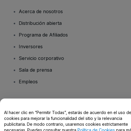
Acerca de nosotros
Distribución abierta
Programa de Afiliados
Inversores
Servicio corporativo
Sala de prensa
Empleos
¿Tienes alguna pregunta?
Al hacer clic en “Permitir Todas”, estarás de acuerdo en el uso d
Centro de Ayuda / Contacto
cookies para mejorar la funcionalidad del sitio y la relevancia
publicitaria. De modo contrario, usaremos cookies estrictamente
necesarias. Puedes consultar nuestra
Política de Cookies
para m