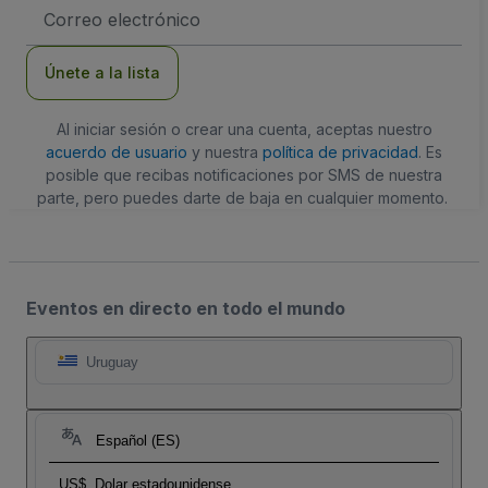
Dirección
de
correo
electrónico
Únete a la lista
Al iniciar sesión o crear una cuenta, aceptas nuestro
acuerdo de usuario
y nuestra
política de privacidad
. Es
posible que recibas notificaciones por SMS de nuestra
parte, pero puedes darte de baja en cualquier momento.
Eventos en directo en todo el mundo
Uruguay
Español (ES)
US$
Dolar estadounidense