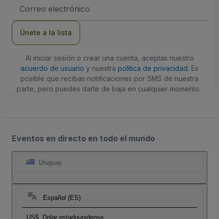
Dirección
de
correo
electrónico
Únete a la lista
Al iniciar sesión o crear una cuenta, aceptas nuestro
acuerdo de usuario
y nuestra
política de privacidad
. Es
posible que recibas notificaciones por SMS de nuestra
parte, pero puedes darte de baja en cualquier momento.
Eventos en directo en todo el mundo
Uruguay
Español (ES)
US$
Dolar estadounidense