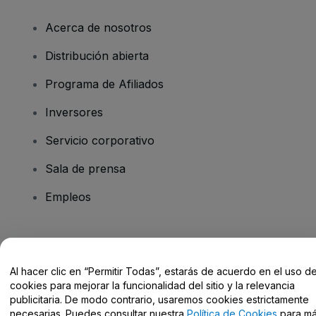
Acerca de nosotros
Distribución abierta
Programa de Afiliados
Inversores
Servicio corporativo
Sala de prensa
Empleos
¿Tienes alguna pregunta?
Al hacer clic en “Permitir Todas”, estarás de acuerdo en el uso d
Centro de Ayuda / Contacto
cookies para mejorar la funcionalidad del sitio y la relevancia
publicitaria. De modo contrario, usaremos cookies estrictamente
necesarias. Puedes consultar nuestra
Política de Cookies
para m