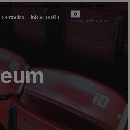
pueden estar por encima o por debajo del valor nominal.
is entradas
Iniciar sesión
1 new notification
seum