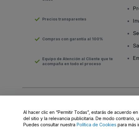
Pr
Precios transparentes
In
Se
Compras con garantía al 100%
Sa
Em
Equipo de Atención al Cliente que te
acompaña en todo el proceso
Derechos reservados © viagogo GmbH 2026
Datos de la Emp
El uso de este sitio web constituye la aceptación de los
Términ
Al hacer clic en “Permitir Todas”, estarás de acuerdo en
No compartir mi información personal ni tus opciones de priva
del sitio y la relevancia publicitaria. De modo contrario
Puedes consultar nuestra
Política de Cookies
para más i