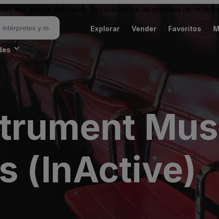
as más grande del mundo. Los precios de las entradas de reventa 
Explorar
Vender
Favoritos
M
des
strument Mu
s (InActive)