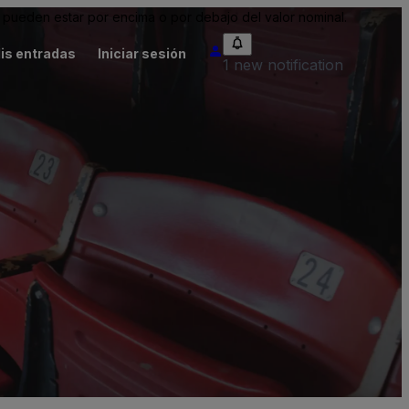
pueden estar por encima o por debajo del valor nominal.
is entradas
Iniciar sesión
1 new notification