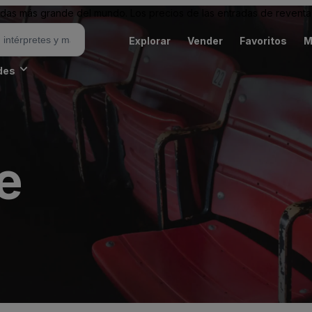
as más grande del mundo. Los precios de las entradas de reventa 
Explorar
Vender
Favoritos
M
des
e