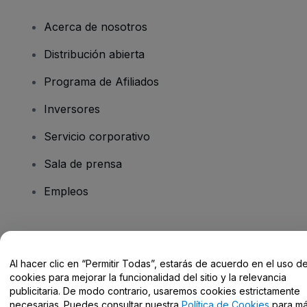
Acerca de nosotros
Distribución abierta
Programa de Afiliados
Inversores
Servicio corporativo
Sala de prensa
Empleos
¿Tienes alguna pregunta?
Al hacer clic en “Permitir Todas”, estarás de acuerdo en el uso d
Centro de Ayuda / Contacto
cookies para mejorar la funcionalidad del sitio y la relevancia
publicitaria. De modo contrario, usaremos cookies estrictamente
necesarias. Puedes consultar nuestra
Política de Cookies
para m