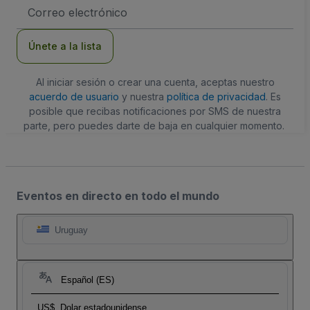
Dirección
de
correo
electrónico
Únete a la lista
Al iniciar sesión o crear una cuenta, aceptas nuestro
acuerdo de usuario
y nuestra
política de privacidad
. Es
posible que recibas notificaciones por SMS de nuestra
parte, pero puedes darte de baja en cualquier momento.
Eventos en directo en todo el mundo
Uruguay
Español (ES)
US$
Dolar estadounidense