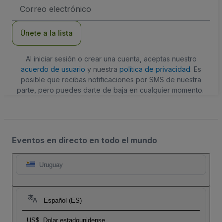
Dirección
de
correo
electrónico
Únete a la lista
Al iniciar sesión o crear una cuenta, aceptas nuestro
acuerdo de usuario
y nuestra
política de privacidad
. Es
posible que recibas notificaciones por SMS de nuestra
parte, pero puedes darte de baja en cualquier momento.
Eventos en directo en todo el mundo
Uruguay
Español (ES)
US$
Dolar estadounidense