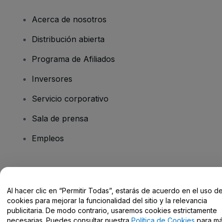
Acerca de nosotros
Distribución abierta
Programa de Afiliados
Inversores
Servicio corporativo
Sala de prensa
Empleos
¿Tienes alguna pregunta?
Al hacer clic en “Permitir Todas”, estarás de acuerdo en el uso d
Centro de Ayuda / Contacto
cookies para mejorar la funcionalidad del sitio y la relevancia
publicitaria. De modo contrario, usaremos cookies estrictamente
necesarias. Puedes consultar nuestra
Política de Cookies
para m