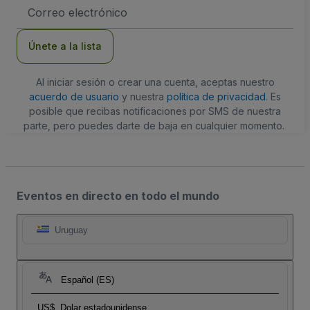
Dirección
de
correo
electrónico
Únete a la lista
Al iniciar sesión o crear una cuenta, aceptas nuestro
acuerdo de usuario
y nuestra
política de privacidad
. Es
posible que recibas notificaciones por SMS de nuestra
parte, pero puedes darte de baja en cualquier momento.
Eventos en directo en todo el mundo
Uruguay
Español (ES)
US$
Dolar estadounidense