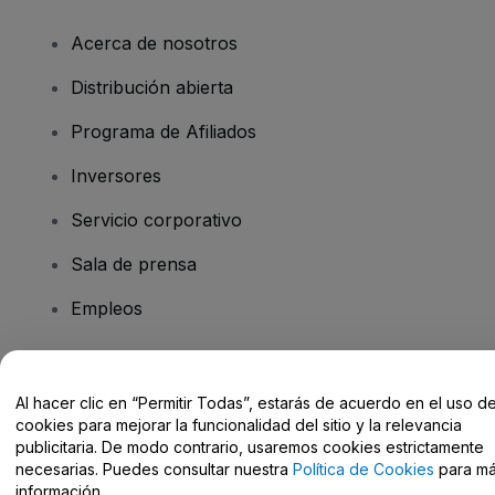
Acerca de nosotros
Distribución abierta
Programa de Afiliados
Inversores
Servicio corporativo
Sala de prensa
Empleos
¿Tienes alguna pregunta?
Al hacer clic en “Permitir Todas”, estarás de acuerdo en el uso d
cookies para mejorar la funcionalidad del sitio y la relevancia
Centro de Ayuda / Contacto
publicitaria. De modo contrario, usaremos cookies estrictamente
necesarias. Puedes consultar nuestra
Política de Cookies
para m
información.