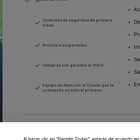
Ac
Controles de seguridad de primera
Di
clase
Pr
Precios transparentes
In
Se
Compras con garantía al 100%
Sa
Em
Equipo de Atención al Cliente que te
acompaña en todo el proceso
Derechos reservados © viagogo GmbH 2026
Datos de la Emp
El uso de este sitio web constituye la aceptación de los
Términ
Al hacer clic en “Permitir Todas”, estarás de acuerdo en