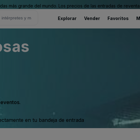
as más grande del mundo. Los precios de las entradas de reventa 
Explorar
Vender
Favoritos
M
osas
s eventos.
rectamente en tu bandeja de entrada