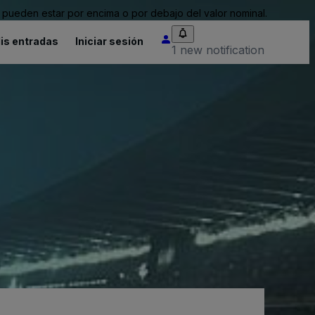
pueden estar por encima o por debajo del valor nominal.
is entradas
Iniciar sesión
1 new notification