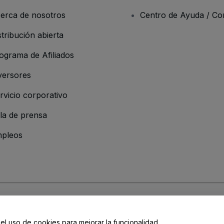
erca de nosotros
Centro de Ayuda / Co
stribución abierta
ograma de Afiliados
versores
rvicio corporativo
la de prensa
pleos
resa
os y Condiciones
, de la
Política de Privacidad
, de la
Política de Cookies
y de
 el uso de cookies para mejorar la funcionalidad