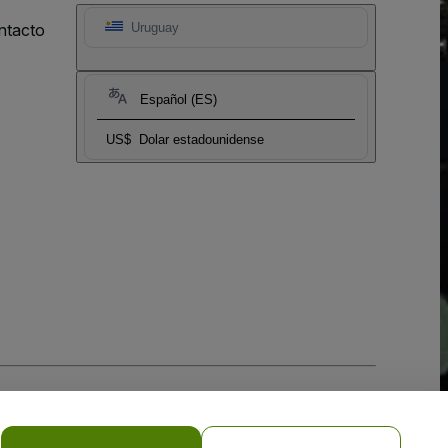
ntacto
Uruguay
Español (ES)
US$
Dolar estadounidense
 la
Política de Privacidad para Móviles