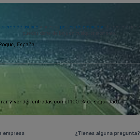
acuerdo de usuario
y nuestra
política de privacidad
. Es posible que
puedes darte de baja en cualquier momento.
Roque, España
ar y vender entradas con el 100 % de seguridad.
a empresa
¿Tienes alguna pregunta?