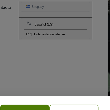
ntacto
Uruguay
Español (ES)
US$
Dolar estadounidense
 la
Política de Privacidad para Móviles