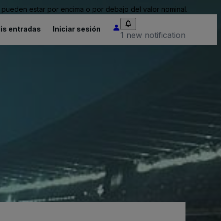
pueden estar por encima o por debajo del valor nominal.
is entradas
Iniciar sesión
1 new notification