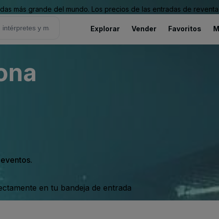
as más grande del mundo. Los precios de las entradas de reventa 
Explorar
Vender
Favoritos
M
rona
s eventos.
rectamente en tu bandeja de entrada