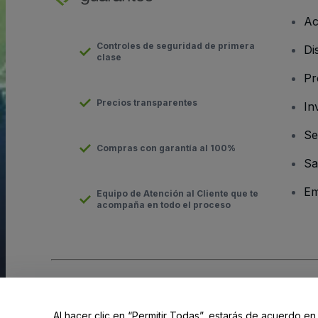
Ac
Controles de seguridad de primera
Di
clase
Pr
Precios transparentes
In
Se
Compras con garantía al 100%
Sa
Em
Equipo de Atención al Cliente que te
acompaña en todo el proceso
Derechos reservados © viagogo GmbH 2026
Datos de la Emp
El uso de este sitio web constituye la aceptación de los
Términ
Al hacer clic en “Permitir Todas”, estarás de acuerdo en