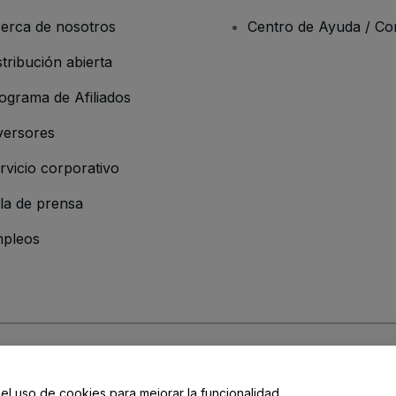
erca de nosotros
Centro de Ayuda / Co
stribución abierta
ograma de Afiliados
versores
rvicio corporativo
la de prensa
pleos
resa
os y Condiciones
, de la
Política de Privacidad
, de la
Política de Cookies
y de
 el uso de cookies para mejorar la funcionalidad