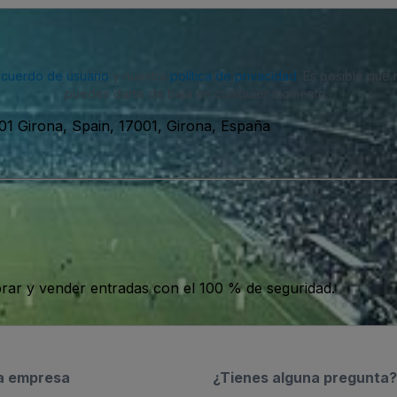
acuerdo de usuario
y nuestra
política de privacidad
. Es posible que
puedes darte de baja en cualquier momento.
001 Girona, Spain, 17001, Girona, España
ar y vender entradas con el 100 % de seguridad.
a empresa
¿Tienes alguna pregunta?