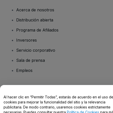
Acerca de nosotros
Distribución abierta
Programa de Afiliados
Inversores
Servicio corporativo
Sala de prensa
Empleos
¿Tienes alguna pregunta?
Al hacer clic en “Permitir Todas”, estarás de acuerdo en el uso d
Centro de Ayuda / Contacto
cookies para mejorar la funcionalidad del sitio y la relevancia
publicitaria. De modo contrario, usaremos cookies estrictamente
necesarias. Puedes consultar nuestra
Política de Cookies
para m