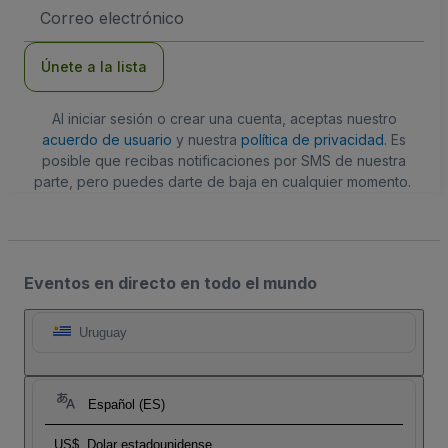
Dirección
de
correo
electrónico
Únete a la lista
Al iniciar sesión o crear una cuenta, aceptas nuestro
acuerdo de usuario
y nuestra
política de privacidad
. Es
posible que recibas notificaciones por SMS de nuestra
parte, pero puedes darte de baja en cualquier momento.
Eventos en directo en todo el mundo
Uruguay
Español (ES)
US$
Dolar estadounidense