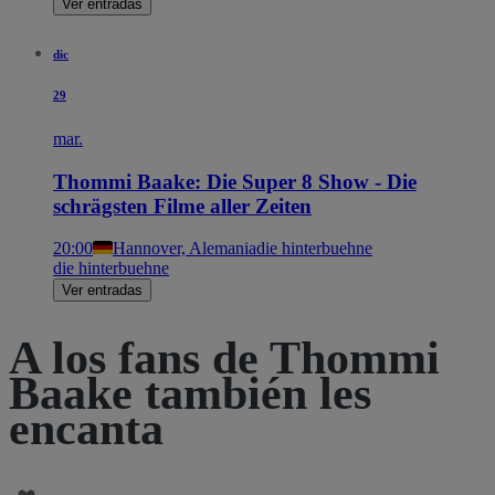
Ver entradas
dic
29
mar.
Thommi Baake: Die Super 8 Show - Die
schrägsten Filme aller Zeiten
20:00
Hannover, Alemania
die hinterbuehne
die hinterbuehne
Ver entradas
A los fans de Thommi
Baake también les
encanta