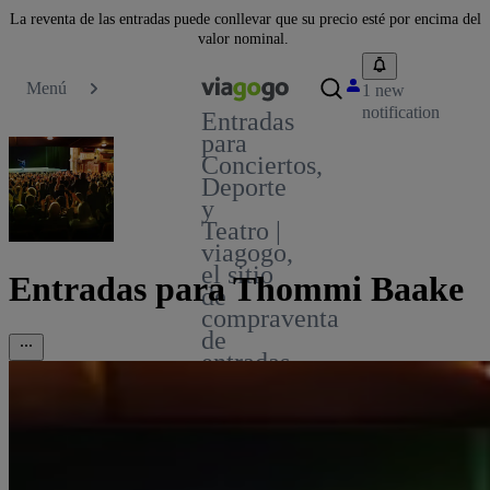
La reventa de las entradas puede conllevar que su precio esté por encima del
valor nominal.
Menú
1 new
notification
Entradas
para
Conciertos,
Deporte
y
Teatro |
viagogo,
el sitio
Entradas para Thommi Baake
de
compraventa
de
entradas