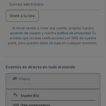
Dirección
de
correo
electrónico
Únete a la lista
Al iniciar sesión o crear una cuenta, aceptas nuestro
acuerdo de usuario
y nuestra
política de privacidad
. Es
posible que recibas notificaciones por SMS de nuestra
parte, pero puedes darte de baja en cualquier momento.
Eventos en directo en todo el mundo
Uruguay
Español (ES)
US$
Dolar estadounidense