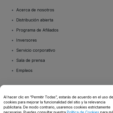
Acerca de nosotros
Distribución abierta
Programa de Afiliados
Inversores
Servicio corporativo
Sala de prensa
Empleos
¿Tienes alguna pregunta?
Al hacer clic en “Permitir Todas”, estarás de acuerdo en el uso d
Centro de Ayuda / Contacto
cookies para mejorar la funcionalidad del sitio y la relevancia
publicitaria. De modo contrario, usaremos cookies estrictamente
necesarias. Puedes consultar nuestra
Política de Cookies
para m