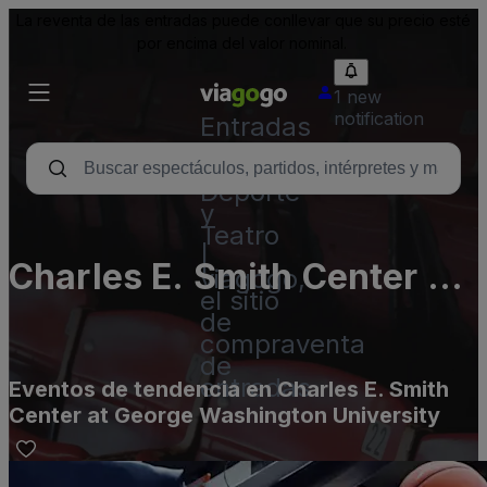
La reventa de las entradas puede conllevar que su precio esté
por encima del valor nominal.
1 new
notification
Entradas
para
Conciertos,
Deporte
y
Teatro
|
Charles E. Smith Center at
viagogo,
el sitio
George Washington
de
compraventa
University
de
entradas
Eventos de tendencia en Charles E. Smith
Center at George Washington University