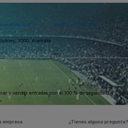
acuerdo de usuario
y nuestra
política de privacidad
. Es posible que
puedes darte de baja en cualquier momento.
 Sydney, 2000, Australia
ar y vender entradas con el 100 % de seguridad.
a empresa
¿Tienes alguna pregunta?