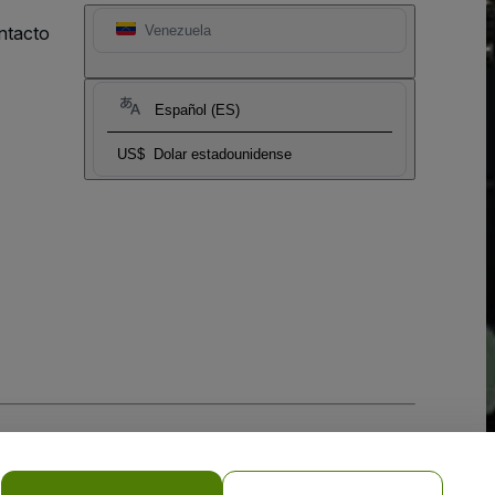
ntacto
Venezuela
Español (ES)
US$
Dolar estadounidense
 la
Política de Privacidad para Móviles