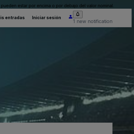
pueden estar por encima o por debajo del valor nominal.
is entradas
Iniciar sesión
1 new notification