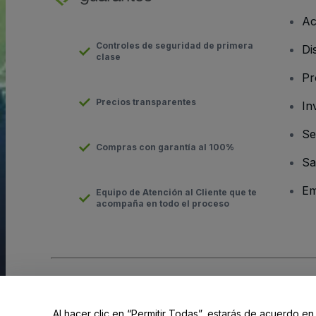
Ac
Controles de seguridad de primera
Di
clase
Pr
Precios transparentes
In
Se
Compras con garantía al 100%
Sa
Em
Equipo de Atención al Cliente que te
acompaña en todo el proceso
Derechos reservados © viagogo GmbH 2026
Datos de la Emp
El uso de este sitio web constituye la aceptación de los
Términ
Al hacer clic en “Permitir Todas”, estarás de acuerdo en