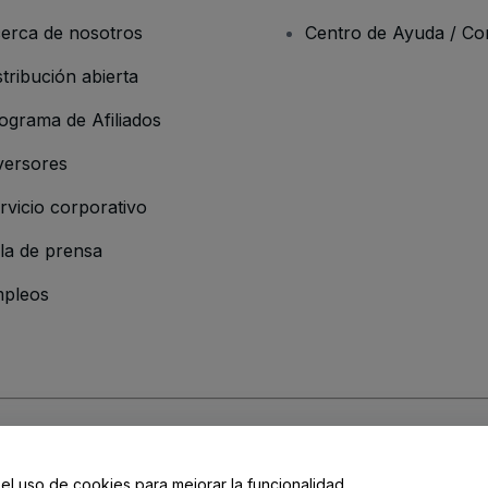
erca de nosotros
Centro de Ayuda / Co
stribución abierta
ograma de Afiliados
versores
rvicio corporativo
la de prensa
pleos
resa
os y Condiciones
, de la
Política de Privacidad
, de la
Política de Cookies
y de
 el uso de cookies para mejorar la funcionalidad