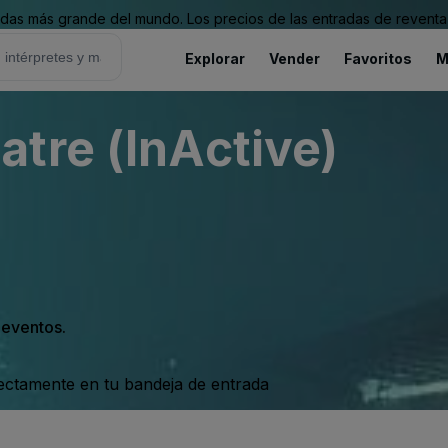
as más grande del mundo. Los precios de las entradas de reventa 
Explorar
Vender
Favoritos
M
tre (InActive)
s eventos.
rectamente en tu bandeja de entrada