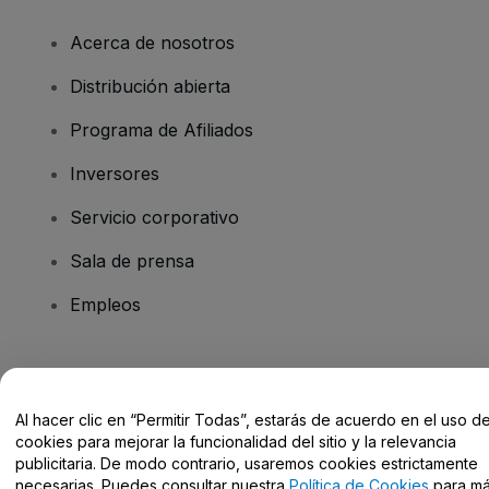
Acerca de nosotros
Distribución abierta
Programa de Afiliados
Inversores
Servicio corporativo
Sala de prensa
Empleos
¿Tienes alguna pregunta?
Al hacer clic en “Permitir Todas”, estarás de acuerdo en el uso d
Centro de Ayuda / Contacto
cookies para mejorar la funcionalidad del sitio y la relevancia
publicitaria. De modo contrario, usaremos cookies estrictamente
necesarias. Puedes consultar nuestra
Política de Cookies
para m