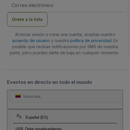
Dirección
de
correo
electrónico
Únete a la lista
Al iniciar sesión o crear una cuenta, aceptas nuestro
acuerdo de usuario
y nuestra
política de privacidad
. Es
posible que recibas notificaciones por SMS de nuestra
parte, pero puedes darte de baja en cualquier momento.
Eventos en directo en todo el mundo
Venezuela
Español (ES)
US$
Dolar estadounidense