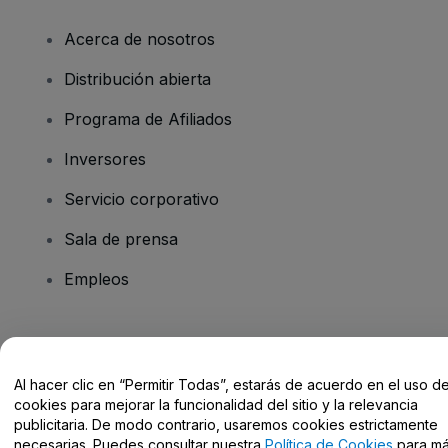
Acerca de nosotros
Distribución abierta
Programa de Afiliados
Inversores
Servicio corporativo
Sala de prensa
Empleos
¿Tienes alguna pregunta?
Al hacer clic en “Permitir Todas”, estarás de acuerdo en el uso d
Centro de Ayuda / Contacto
cookies para mejorar la funcionalidad del sitio y la relevancia
publicitaria. De modo contrario, usaremos cookies estrictamente
necesarias. Puedes consultar nuestra
Política de Cookies
para m