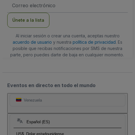
Dirección
de
correo
electrónico
Únete a la lista
Al iniciar sesión o crear una cuenta, aceptas nuestro
acuerdo de usuario
y nuestra
política de privacidad
. Es
posible que recibas notificaciones por SMS de nuestra
parte, pero puedes darte de baja en cualquier momento.
Eventos en directo en todo el mundo
Venezuela
Español (ES)
US$
Dolar estadounidense