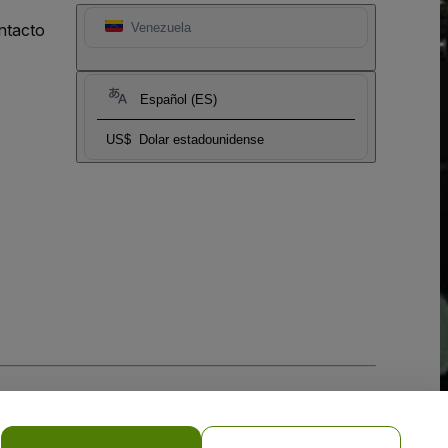
ntacto
Venezuela
Español (ES)
US$
Dolar estadounidense
 la
Política de Privacidad para Móviles