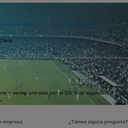
acuerdo de usuario
y nuestra
política de privacidad
. Es posible que
puedes darte de baja en cualquier momento.
China
ar y vender entradas con el 100 % de seguridad.
a empresa
¿Tienes alguna pregunta?