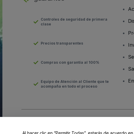
Ac
Controles de seguridad de primera
Di
clase
Pr
Precios transparentes
In
Se
Compras con garantía al 100%
Sa
Em
Equipo de Atención al Cliente que te
acompaña en todo el proceso
Derechos reservados © viagogo GmbH 2026
Datos de la Emp
El uso de este sitio web constituye la aceptación de los
Términ
Al hacer clic en “Permitir Todas”, estarás de acuerdo en