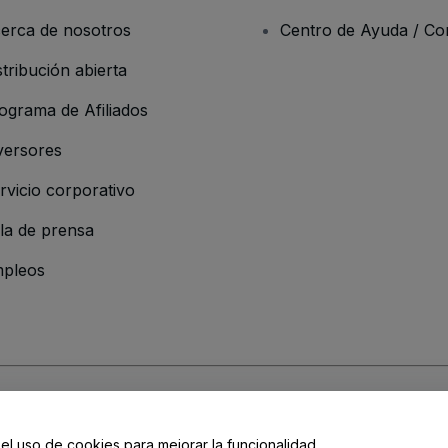
erca de nosotros
Centro de Ayuda / Co
stribución abierta
ograma de Afiliados
versores
rvicio corporativo
la de prensa
pleos
resa
os y Condiciones
, de la
Política de Privacidad
, de la
Política de Cookies
y de
 el uso de cookies para mejorar la funcionalidad