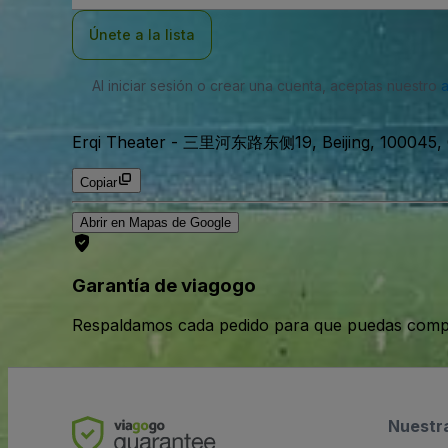
correo
electrónico
Únete a la lista
Al iniciar sesión o crear una cuenta, aceptas nuestro
Erqi Theater
-
三里河东路东侧19, Beijing, 100045, 
Copiar
Abrir en Mapas de Google
Garantía de viagogo
Respaldamos cada pedido para que puedas compr
Nuestr