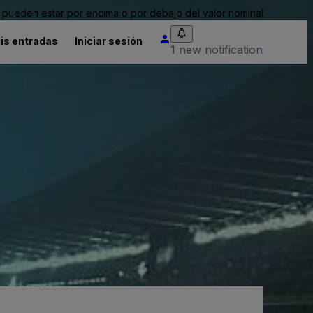
pueden estar por encima o por debajo del valor nominal.
is entradas
Iniciar sesión
1 new notification