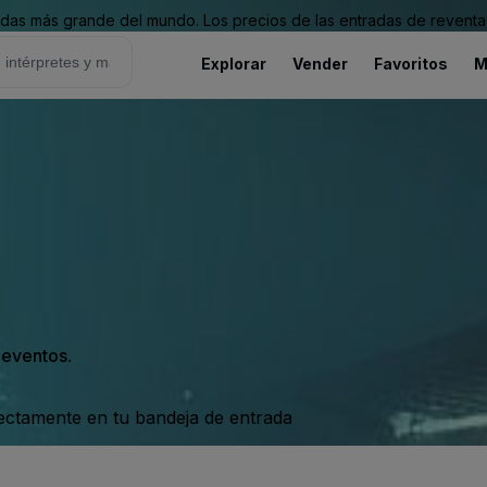
as más grande del mundo. Los precios de las entradas de reventa 
Explorar
Vender
Favoritos
M
s eventos.
rectamente en tu bandeja de entrada