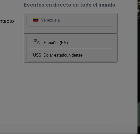
Eventos en directo en todo el mundo
ntacto
Venezuela
Español (ES)
US$
Dolar estadounidense