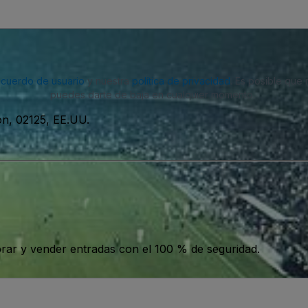
acuerdo de usuario
y nuestra
política de privacidad
. Es posible que
puedes darte de baja en cualquier momento.
on, 02125, EE.UU.
ar y vender entradas con el 100 % de seguridad.