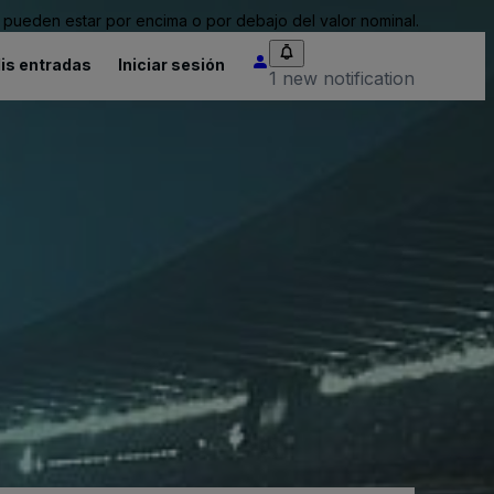
pueden estar por encima o por debajo del valor nominal.
is entradas
Iniciar sesión
1 new notification