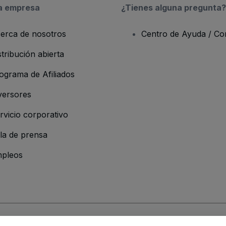
a empresa
¿Tienes alguna pregunta?
erca de nosotros
Centro de Ayuda / Co
stribución abierta
ograma de Afiliados
versores
rvicio corporativo
la de prensa
pleos