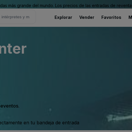
as más grande del mundo. Los precios de las entradas de reventa 
Explorar
Vender
Favoritos
M
nter
s eventos.
rectamente en tu bandeja de entrada