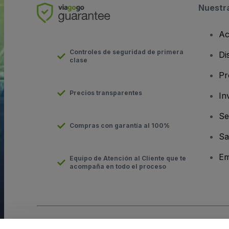
Nuestr
Ac
Controles de seguridad de primera
Di
clase
Pr
Precios transparentes
In
Se
Compras con garantía al 100%
Sa
Em
Equipo de Atención al Cliente que te
acompaña en todo el proceso