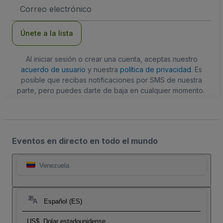
Dirección
de
correo
electrónico
Únete a la lista
Al iniciar sesión o crear una cuenta, aceptas nuestro
acuerdo de usuario
y nuestra
política de privacidad
. Es
posible que recibas notificaciones por SMS de nuestra
parte, pero puedes darte de baja en cualquier momento.
Eventos en directo en todo el mundo
Venezuela
Español (ES)
US$
Dolar estadounidense