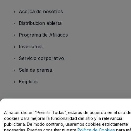
Acerca de nosotros
Distribución abierta
Programa de Afiliados
Inversores
Servicio corporativo
Sala de prensa
Empleos
¿Tienes alguna pregunta?
Al hacer clic en “Permitir Todas”, estarás de acuerdo en el uso d
Centro de Ayuda / Contacto
cookies para mejorar la funcionalidad del sitio y la relevancia
publicitaria. De modo contrario, usaremos cookies estrictamente
necesarias. Puedes consultar nuestra
Política de Cookies
para m