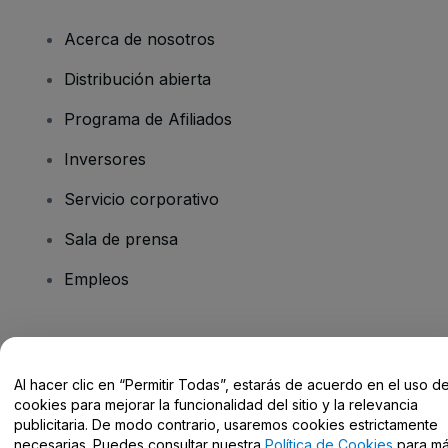
Acerca de nosotros
Distribución abierta
Programa de Afiliados
Inversores
Servicio corporativo
Sala de prensa
Empleos
¿Tienes alguna pregunta?
Al hacer clic en “Permitir Todas”, estarás de acuerdo en el uso d
Centro de Ayuda / Contacto
cookies para mejorar la funcionalidad del sitio y la relevancia
publicitaria. De modo contrario, usaremos cookies estrictamente
necesarias. Puedes consultar nuestra
Política de Cookies
para m