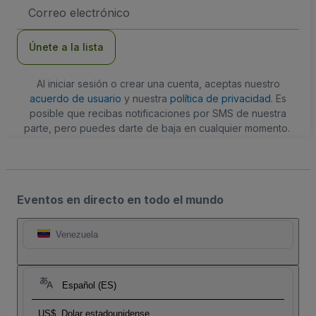
Dirección
de
correo
electrónico
Únete a la lista
Al iniciar sesión o crear una cuenta, aceptas nuestro
acuerdo de usuario
y nuestra
política de privacidad
. Es
posible que recibas notificaciones por SMS de nuestra
parte, pero puedes darte de baja en cualquier momento.
Eventos en directo en todo el mundo
Venezuela
Español (ES)
US$
Dolar estadounidense