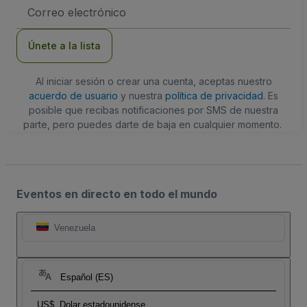
Dirección
de
correo
electrónico
Únete a la lista
Al iniciar sesión o crear una cuenta, aceptas nuestro
acuerdo de usuario
y nuestra
política de privacidad
. Es
posible que recibas notificaciones por SMS de nuestra
parte, pero puedes darte de baja en cualquier momento.
Eventos en directo en todo el mundo
Venezuela
Español (ES)
US$
Dolar estadounidense