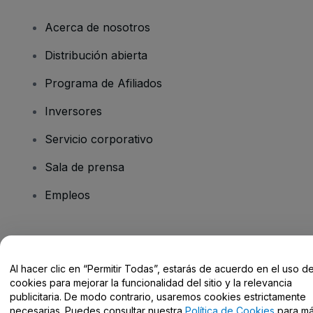
Acerca de nosotros
Distribución abierta
Programa de Afiliados
Inversores
Servicio corporativo
Sala de prensa
Empleos
¿Tienes alguna pregunta?
Al hacer clic en “Permitir Todas”, estarás de acuerdo en el uso d
Centro de Ayuda / Contacto
cookies para mejorar la funcionalidad del sitio y la relevancia
publicitaria. De modo contrario, usaremos cookies estrictamente
necesarias. Puedes consultar nuestra
Política de Cookies
para m