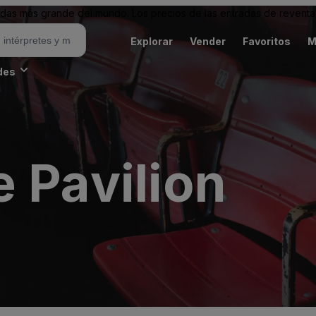
as más grande del mundo. Los precios de las entradas de reventa 
Explorar
Vender
Favoritos
M
des
 Pavilion