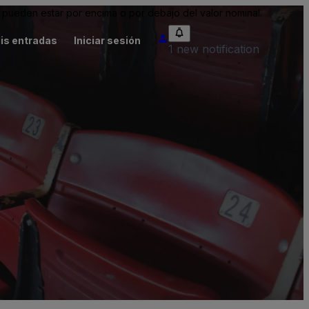
pueden estar por encima o por debajo del valor nominal.
is entradas
Iniciar sesión
1 new notification