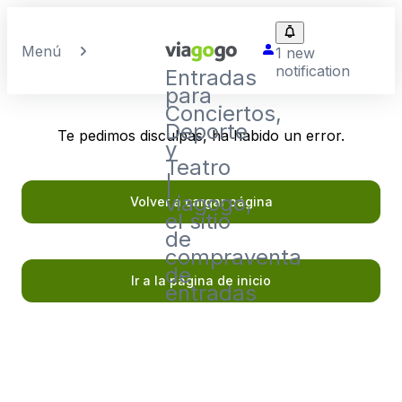
Menú
1 new
notification
Entradas
para
Conciertos,
Deporte
Te pedimos disculpas, ha habido un error.
y
Teatro
|
viagogo,
Volver a cargar página
el sitio
de
compraventa
de
Ir a la página de inicio
entradas