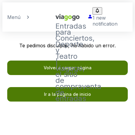
Menú
1 new
notification
Entradas
para
Conciertos,
Deporte
Te pedimos disculpas, ha habido un error.
y
Teatro
|
viagogo,
Volver a cargar página
el sitio
de
compraventa
de
Ir a la página de inicio
entradas