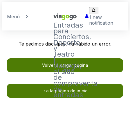
Menú
1 new
notification
Entradas
para
Conciertos,
Deporte
Te pedimos disculpas, ha habido un error.
y
Teatro
|
viagogo,
Volver a cargar página
el sitio
de
compraventa
de
Ir a la página de inicio
entradas