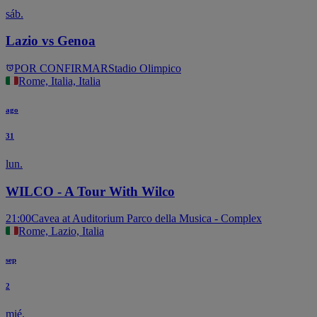
sáb.
Lazio vs Genoa
POR CONFIRMAR
Stadio Olimpico
Rome, Italia, Italia
ago
31
lun.
WILCO - A Tour With Wilco
21:00
Cavea at Auditorium Parco della Musica - Complex
Rome, Lazio, Italia
sep
2
mié.