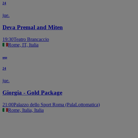
24
jue.
Deva Premal and Miten
19:30
Teatro Brancaccio
Rome, IT, Italia
sep
24
jue.
Giorgia - Gold Package
21:00
Palazzo dello Sport Roma (PalaLottomatica)
Rome, Italia, Italia