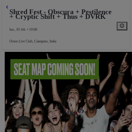
Shred Fest - Obscura + Pestilence
+ Cryptic Shift + Thus + DVRK
lun., 01 feb. • 19:00
Orion Live Club
,
Ciampino, Italia