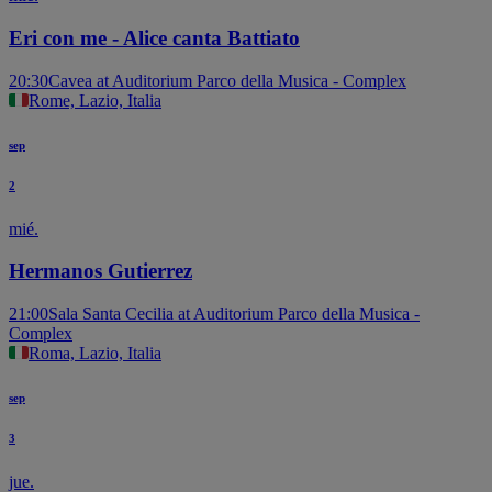
Eri con me - Alice canta Battiato
20:30
Cavea at Auditorium Parco della Musica - Complex
Rome, Lazio, Italia
sep
2
mié.
Hermanos Gutierrez
21:00
Sala Santa Cecilia at Auditorium Parco della Musica -
Complex
Roma, Lazio, Italia
sep
3
jue.