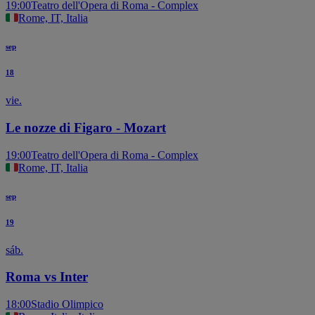
19:00
Teatro dell'Opera di Roma - Complex
Rome, IT, Italia
sep
18
vie.
Le nozze di Figaro - Mozart
19:00
Teatro dell'Opera di Roma - Complex
Rome, IT, Italia
sep
19
sáb.
Roma vs Inter
18:00
Stadio Olimpico