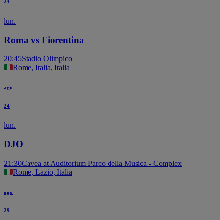
24
lun.
Roma vs Fiorentina
20:45
Stadio Olimpico
Rome, Italia, Italia
ago
24
lun.
DJO
21:30
Cavea at Auditorium Parco della Musica - Complex
Rome, Lazio, Italia
ago
29