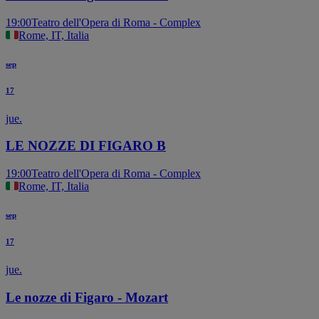
19:00
Teatro dell'Opera di Roma - Complex
Rome, IT, Italia
sep
17
jue.
LE NOZZE DI FIGARO B
19:00
Teatro dell'Opera di Roma - Complex
Rome, IT, Italia
sep
17
jue.
Le nozze di Figaro - Mozart