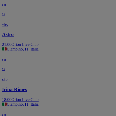
oct
16
vie.
Astro
21:00
Orion Live Club
Ciampino, IT, Italia
oct
17
sáb.
Irina Rimes
18:00
Orion Live Club
Ciampino, IT, Italia
oct