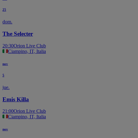
25
dom.
The Selecter
20:30
Orion Live Club
Ciampino, IT, Italia
nov
5
jue.
Emis Killa
21:00
Orion Live Club
Ciampino, IT, Italia
nov