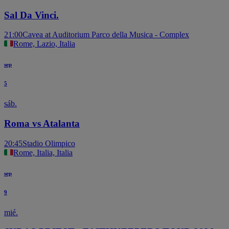
Sal Da Vinci.
21:00
Cavea at Auditorium Parco della Musica - Complex
Rome, Lazio, Italia
sep
5
sáb.
Roma vs Atalanta
20:45
Stadio Olimpico
Rome, Italia, Italia
sep
9
mié.