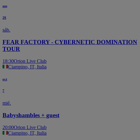
sep
26
sáb.
FEAR FACTORY - CYBERNETIC DOMINATION
TOUR
18:30
Orion Live Club
Ciampino, IT, Italia
oct
7
mié.
Babyshambles + guest
20:00
Orion Live Club
Ciampino, IT, Italia