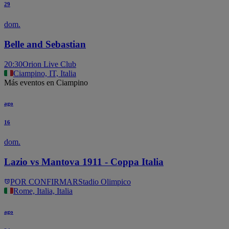
29
dom.
Belle and Sebastian
20:30
Orion Live Club
Ciampino, IT, Italia
Más eventos en Ciampino
ago
16
dom.
Lazio vs Mantova 1911 - Coppa Italia
POR CONFIRMAR
Stadio Olimpico
Rome, Italia, Italia
ago