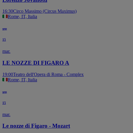
16:30
Circo Massimo (Circus Maximus)
Rome, IT, Italia
sep
15
mar.
LE NOZZE DI FIGARO A
19:00
Teatro dell'Opera di Roma - Complex
Rome, IT, Italia
sep
15
mar.
Le nozze di Figaro - Mozart