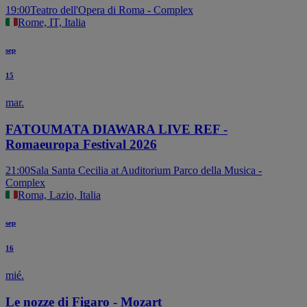
19:00
Teatro dell'Opera di Roma - Complex
Rome, IT, Italia
sep
15
mar.
FATOUMATA DIAWARA LIVE REF -
Romaeuropa Festival 2026
21:00
Sala Santa Cecilia at Auditorium Parco della Musica -
Complex
Roma, Lazio, Italia
sep
16
mié.
Le nozze di Figaro - Mozart