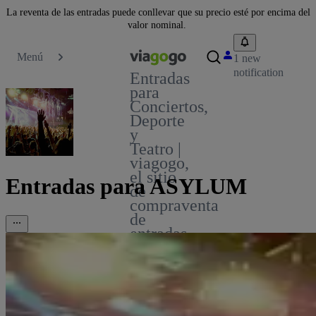
La reventa de las entradas puede conllevar que su precio esté por encima del
valor nominal.
Menú
1 new
notification
Entradas
para
Conciertos,
Deporte
y
Teatro |
viagogo,
el sitio
Entradas para ASYLUM
de
compraventa
de
entradas