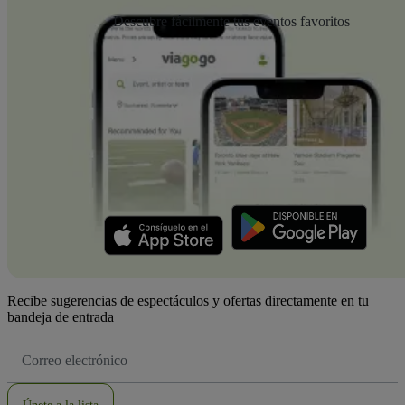
Descubre fácilmente tus eventos favoritos
Recibe sugerencias de espectáculos y ofertas directamente en tu
bandeja de entrada
Dirección
de
correo
electrónico