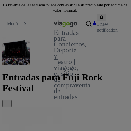
La reventa de las entradas puede conllevar que su precio esté por encima del
valor nominal.
Menú
1 new
notification
Entradas
para
Conciertos,
Deporte
y
Teatro |
viagogo,
el sitio
Entradas para Fuji Rock
de
compraventa
Festival
de
entradas