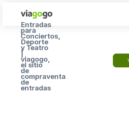
Entradas
para
Conciertos,
Deporte
y Teatro
|
viagogo,
el sitio
de
compraventa
de
entradas