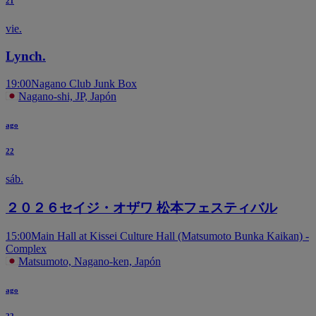
21
vie.
Lynch.
19:00
Nagano Club Junk Box
Nagano-shi, JP, Japón
ago
22
sáb.
２０２６セイジ・オザワ 松本フェスティバル
15:00
Main Hall at Kissei Culture Hall (Matsumoto Bunka Kaikan) -
Complex
Matsumoto, Nagano-ken, Japón
ago