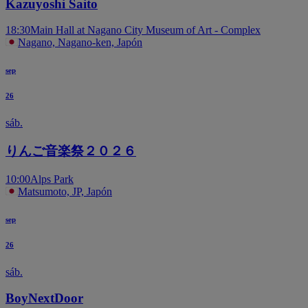
Kazuyoshi Saito
18:30
Main Hall at Nagano City Museum of Art - Complex
Nagano, Nagano-ken, Japón
sep
26
sáb.
りんご音楽祭２０２６
10:00
Alps Park
Matsumoto, JP, Japón
sep
26
sáb.
BoyNextDoor