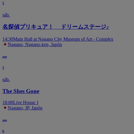
5
sáb.
名探偵プリキュア！ ドリームステージ♪
14:30
Main Hall at Nagano City Museum of Art - Complex
Nagano, Nagano-ken, Japón
sep
5
sáb.
The Shes Gone
18:00
Live House J
Nagano, JP, Japón
sep
6