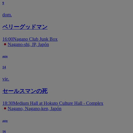
9
dom.
ベリーグッドマン
16:00
Nagano Club Junk Box
Nagano-shi, JP, Japón
ago
14
vie.
セールスマンの死
18:30
Medium Hall at Hokuto Culture Hall - Complex
Nagano, Nagano-ken, Japón
ago
16