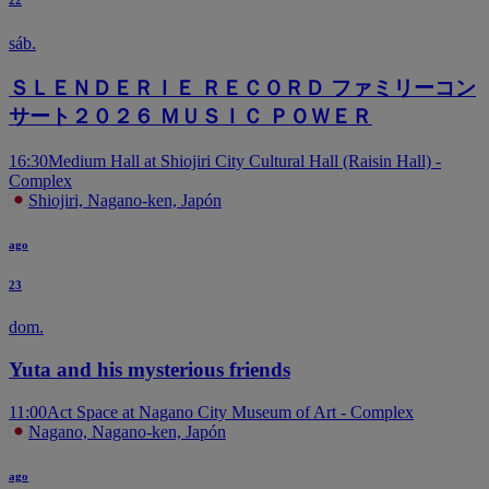
22
sáb.
ＳＬＥＮＤＥＲＩＥ ＲＥＣＯＲＤ ファミリーコン
サート２０２６ ＭＵＳＩＣ ＰＯＷＥＲ
16:30
Medium Hall at Shiojiri City Cultural Hall (Raisin Hall) -
Complex
Shiojiri, Nagano-ken, Japón
ago
23
dom.
Yuta and his mysterious friends
11:00
Act Space at Nagano City Museum of Art - Complex
Nagano, Nagano-ken, Japón
ago