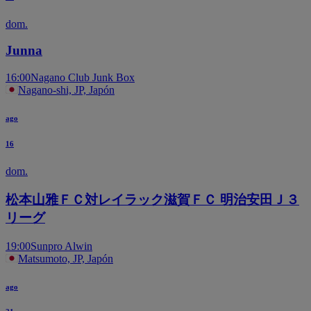
dom.
Junna
16:00
Nagano Club Junk Box
Nagano-shi, JP, Japón
ago
16
dom.
松本山雅ＦＣ対レイラック滋賀ＦＣ 明治安田Ｊ３
リーグ
19:00
Sunpro Alwin
Matsumoto, JP, Japón
ago