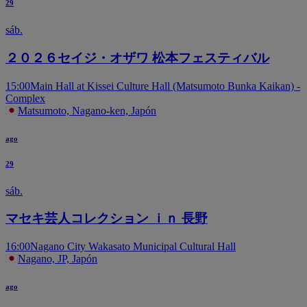
29
sáb.
２０２６セイジ・オザワ 松本フェスティバル
15:00
Main Hall at Kissei Culture Hall (Matsumoto Bunka Kaikan) -
Complex
Matsumoto, Nagano-ken, Japón
ago
29
sáb.
マセキ芸人コレクション ｉｎ 長野
16:00
Nagano City Wakasato Municipal Cultural Hall
Nagano, JP, Japón
ago