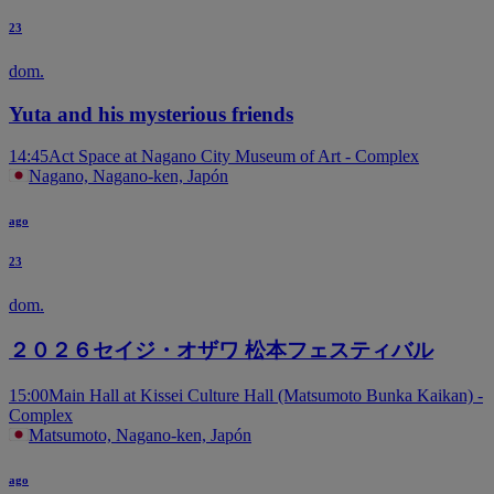
23
dom.
Yuta and his mysterious friends
14:45
Act Space at Nagano City Museum of Art - Complex
Nagano, Nagano-ken, Japón
ago
23
dom.
２０２６セイジ・オザワ 松本フェスティバル
15:00
Main Hall at Kissei Culture Hall (Matsumoto Bunka Kaikan) -
Complex
Matsumoto, Nagano-ken, Japón
ago