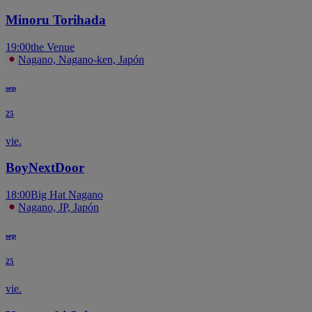
Minoru Torihada
19:00
the Venue
Nagano, Nagano-ken, Japón
sep
25
vie.
BoyNextDoor
18:00
Big Hat Nagano
Nagano, JP, Japón
sep
25
vie.