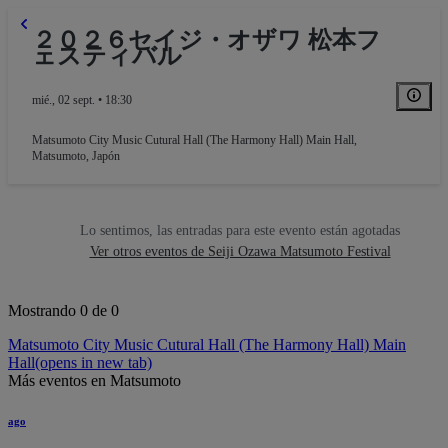
２０２６セイジ・オザワ 松本フ
ェスティバル
mié., 02 sept. • 18:30
Matsumoto City Music Cutural Hall (The Harmony Hall) Main Hall
,
Matsumoto, Japón
Lo sentimos, las entradas para este evento están agotadas
Ver otros eventos de Seiji Ozawa Matsumoto Festival
Mostrando 0 de 0
Matsumoto City Music Cutural Hall (The Harmony Hall) Main
Hall
(opens in new tab)
Más eventos en Matsumoto
ago