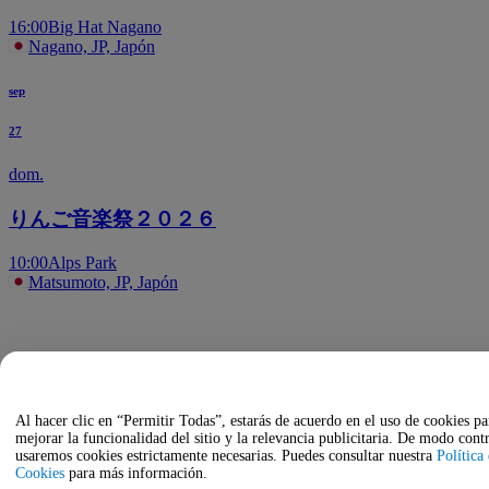
16:00
Big Hat Nagano
Nagano, JP, Japón
sep
27
dom.
りんご音楽祭２０２６
10:00
Alps Park
Matsumoto, JP, Japón
Al hacer clic en “Permitir Todas”, estarás de acuerdo en el uso de cookies pa
mejorar la funcionalidad del sitio y la relevancia publicitaria. De modo contr
usaremos cookies estrictamente necesarias. Puedes consultar nuestra
Política
Cookies
para más información.