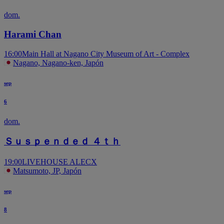
dom.
Harami Chan
16:00
Main Hall at Nagano City Museum of Art - Complex
Nagano, Nagano-ken, Japón
sep
6
dom.
Ｓｕｓｐｅｎｄｅｄ ４ｔｈ
19:00
LIVEHOUSE ALECX
Matsumoto, JP, Japón
sep
8