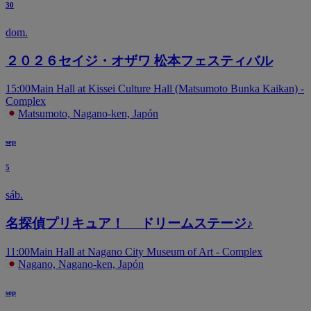
30
dom.
２０２６セイジ・オザワ 松本フェスティバル
15:00
Main Hall at Kissei Culture Hall (Matsumoto Bunka Kaikan) -
Complex
Matsumoto, Nagano-ken, Japón
sep
5
sáb.
名探偵プリキュア！ ドリームステージ♪
11:00
Main Hall at Nagano City Museum of Art - Complex
Nagano, Nagano-ken, Japón
sep