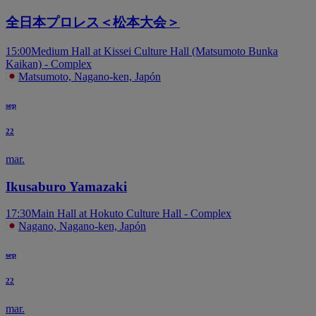
全日本プロレス＜松本大会＞
15:00
Medium Hall at Kissei Culture Hall (Matsumoto Bunka
Kaikan) - Complex
Matsumoto, Nagano-ken, Japón
sep
22
mar.
Ikusaburo Yamazaki
17:30
Main Hall at Hokuto Culture Hall - Complex
Nagano, Nagano-ken, Japón
sep
22
mar.