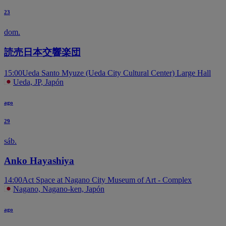
23
dom.
読売日本交響楽団
15:00
Ueda Santo Myuze (Ueda City Cultural Center) Large Hall
Ueda, JP, Japón
ago
29
sáb.
Anko Hayashiya
14:00
Act Space at Nagano City Museum of Art - Complex
Nagano, Nagano-ken, Japón
ago