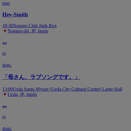
mar.
Hey-Smith
18:30
Nagano Club Junk Box
Nagano-shi, JP, Japón
sep
13
dom.
「母さん、ラブソングです。」
13:00
Ueda Santo Myuze (Ueda City Cultural Center) Large Hall
Ueda, JP, Japón
sep
13
dom.