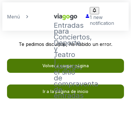
Menú
1 new
notification
Entradas
para
Conciertos,
Deporte
Te pedimos disculpas, ha habido un error.
y
Teatro
|
viagogo,
Volver a cargar página
el sitio
de
compraventa
de
Ir a la página de inicio
entradas