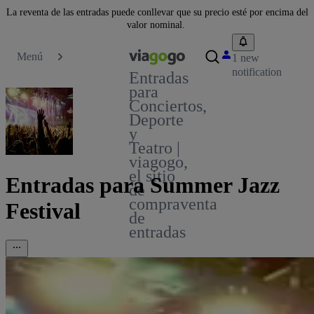
La reventa de las entradas puede conllevar que su precio esté por encima del
valor nominal.
Menú
1 new
notification
Entradas
para
Conciertos,
Deporte
y
Teatro |
viagogo,
el sitio
Entradas para Summer Jazz
de
compraventa
Festival
de
entradas