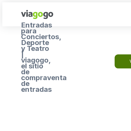
Entradas
para
Conciertos,
Deporte
y Teatro
|
viagogo,
el sitio
de
compraventa
de
entradas