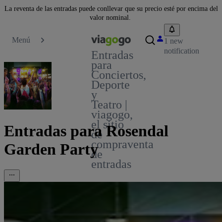
La reventa de las entradas puede conllevar que su precio esté por encima del
valor nominal.
Menú
1 new
notification
Entradas
para
Conciertos,
Deporte
y
Teatro |
viagogo,
el sitio
Entradas para Rosendal
de
compraventa
Garden Party
de
entradas