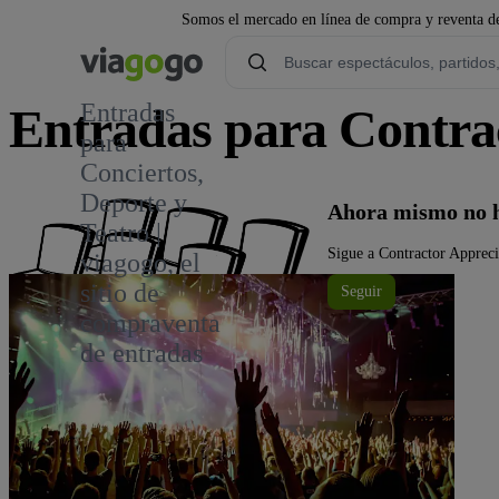
Somos el mercado en línea de compra y reventa de
Entradas
Entradas para Contrac
para
Conciertos,
Deporte y
Ahora mismo no h
Teatro |
Sigue a Contractor Apprecia
viagogo, el
sitio de
Seguir
compraventa
de entradas