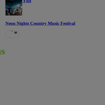
Haunted Fest
58
Neon Nights Country Music Festival
6
s