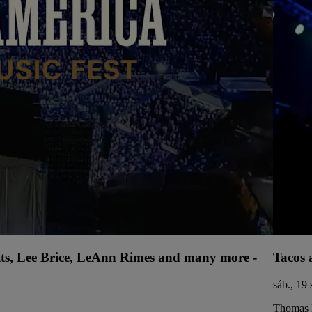
tts, Lee Brice, LeAnn Rimes and many more -
Tacos 
sáb., 19 
Thomas 