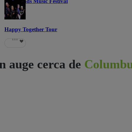
Lost Lands Music Festival
121
Happy Together Tour
111
n auge cerca de
Columbu