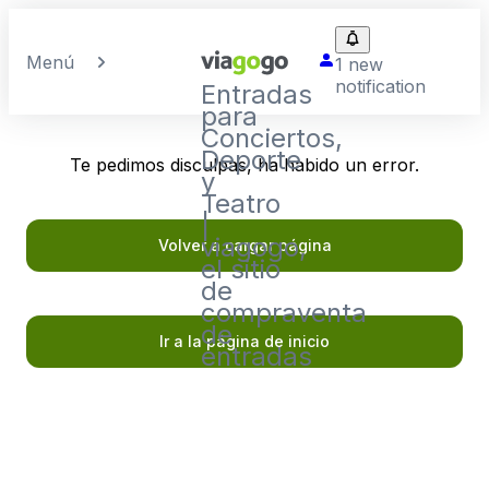
Menú
1 new
notification
Entradas
para
Conciertos,
Deporte
Te pedimos disculpas, ha habido un error.
y
Teatro
|
viagogo,
Volver a cargar página
el sitio
de
compraventa
de
Ir a la página de inicio
entradas