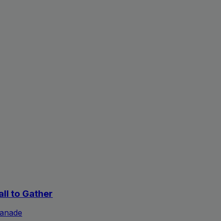
all to Gather
lanade