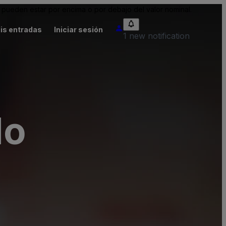
pueden estar por encima o por debajo del valor nominal.
is entradas
Iniciar sesión
1 new notification
do