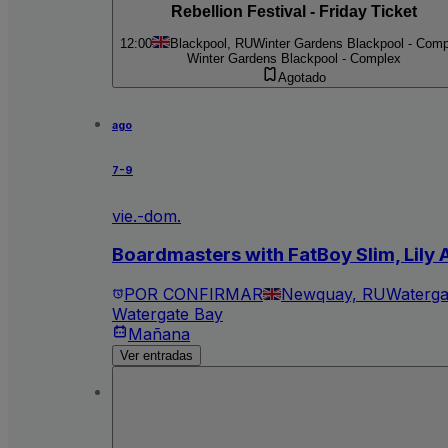
Rebellion Festival - Friday Ticket
12:00
Blackpool, RU
Winter Gardens Blackpool - Com
Winter Gardens Blackpool - Complex
Agotado
ago
7-9
vie.-dom.
Boardmasters with FatBoy Slim, Lily 
POR CONFIRMAR
Newquay, RU
Waterga
Watergate Bay
Mañana
Ver entradas