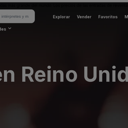
as más grande del mundo. Los precios de las entradas de reventa 
Explorar
Vender
Favoritos
M
des
en Reino Uni