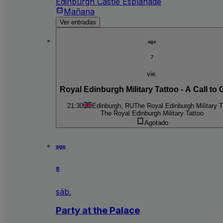
Edinburgh Castle Esplanade
Mañana
Ver entradas
ago
7
vie.
Royal Edinburgh Military Tattoo - A Call to 
21:30
Edinburgh, RU
The Royal Edinburgh Military T
The Royal Edinburgh Military Tattoo
Agotado
ago
8
sáb.
Party at the Palace