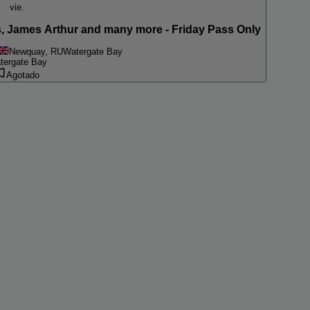
vie.
Boardmasters with FatBoy Slim, The Kooks, James Arthur and many more - Friday Pass Only
Newquay, RU
Watergate Bay
tergate Bay
Agotado