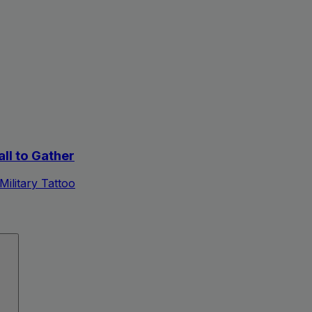
all to Gather
ilitary Tattoo