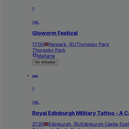
7
vie.
Gloworm Festival
17:00
Newark, RU
Thoresby Park
Thoresby Park
Mañana
Ver entradas
ago
7
vie.
Royal Edinburgh Military Tattoo - A C
21:30
Edinburgh, RU
Edinburgh Castle Esp