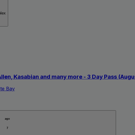
plex
Allen, Kasabian and many more - 3 Day Pass (Augu
te Bay
ago
7