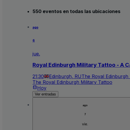
550 eventos en todas las ubicaciones
ago
6
jue.
Royal Edinburgh Military Tattoo - A C
21:30
Edinburgh, RU
The Royal Edinburgh M
The Royal Edinburgh Military Tattoo
Hoy
Ver entradas
ago
7
vie.