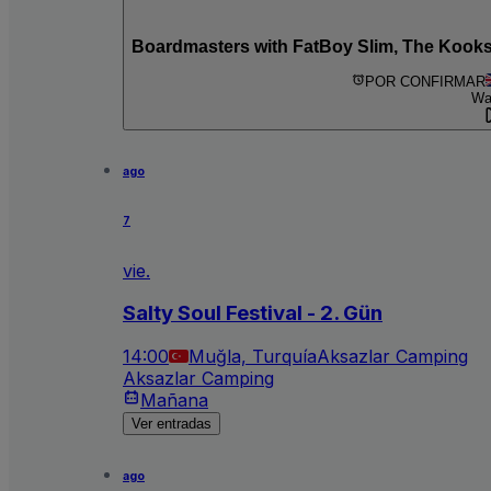
POR CONFIRMAR
Wa
ago
7
vie.
Salty Soul Festival - 2. Gün
14:00
Muğla, Turquía
Aksazlar Camping
Aksazlar Camping
Mañana
Ver entradas
ago