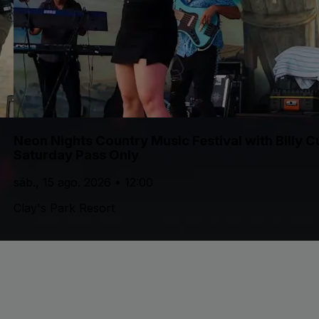
Neon Nights Country Music Festival with Billy 
Saturday Pass Only
sáb., 15 ago. 2026 • 12:00
Clay's Park Resort