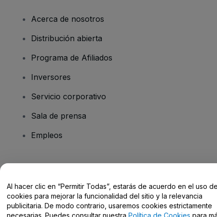
Acerca de nosotros
Distribución abierta
Programa de Afiliados
Inversores
Servicio corporativo
Sala de prensa
Empleos
¿Tienes alguna pregunta?
Al hacer clic en “Permitir Todas”, estarás de acuerdo en el uso d
Centro de Ayuda / Contacto
cookies para mejorar la funcionalidad del sitio y la relevancia
publicitaria. De modo contrario, usaremos cookies estrictamente
necesarias. Puedes consultar nuestra
Política de Cookies
para m