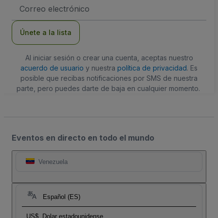
Dirección
de
correo
electrónico
Únete a la lista
Al iniciar sesión o crear una cuenta, aceptas nuestro
acuerdo de usuario
y nuestra
política de privacidad
. Es
posible que recibas notificaciones por SMS de nuestra
parte, pero puedes darte de baja en cualquier momento.
Eventos en directo en todo el mundo
Venezuela
Español (ES)
US$
Dolar estadounidense