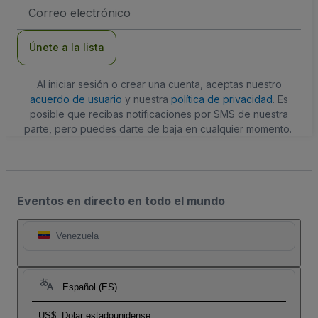
Dirección
de
correo
electrónico
Únete a la lista
Al iniciar sesión o crear una cuenta, aceptas nuestro
acuerdo de usuario
y nuestra
política de privacidad
. Es
posible que recibas notificaciones por SMS de nuestra
parte, pero puedes darte de baja en cualquier momento.
Eventos en directo en todo el mundo
Venezuela
Español (ES)
US$
Dolar estadounidense