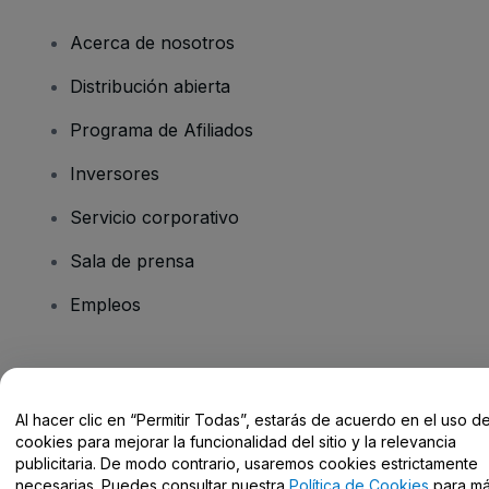
Acerca de nosotros
Distribución abierta
Programa de Afiliados
Inversores
Servicio corporativo
Sala de prensa
Empleos
¿Tienes alguna pregunta?
Al hacer clic en “Permitir Todas”, estarás de acuerdo en el uso d
Centro de Ayuda / Contacto
cookies para mejorar la funcionalidad del sitio y la relevancia
publicitaria. De modo contrario, usaremos cookies estrictamente
necesarias. Puedes consultar nuestra
Política de Cookies
para m