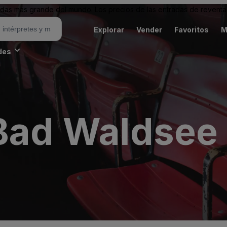
as más grande del mundo. Los precios de las entradas de reventa 
Explorar
Vender
Favoritos
M
des
 Bad Waldsee