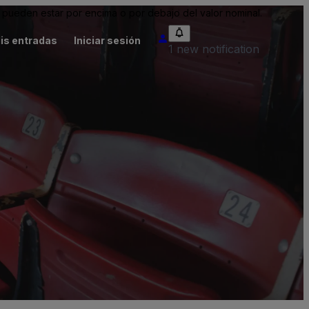
pueden estar por encima o por debajo del valor nominal.
is entradas
Iniciar sesión
1 new notification