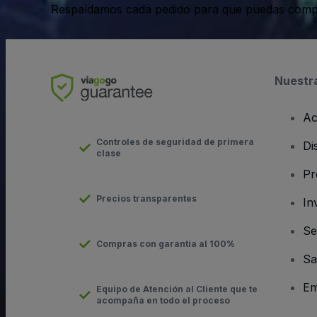
Respaldamos cada pedido para que puedas compr
Nuestr
Ac
Controles de seguridad de primera
Di
clase
Pr
Precios transparentes
In
Se
Compras con garantía al 100%
Sa
Em
Equipo de Atención al Cliente que te
acompaña en todo el proceso