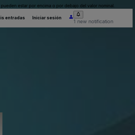
pueden estar por encima o por debajo del valor nominal.
is entradas
Iniciar sesión
1 new notification