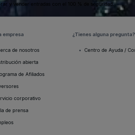
ar y vender entradas con el 100 % de seguridad.
a empresa
¿Tienes alguna pregunta?
erca de nosotros
Centro de Ayuda / Co
stribución abierta
ograma de Afiliados
versores
rvicio corporativo
la de prensa
pleos