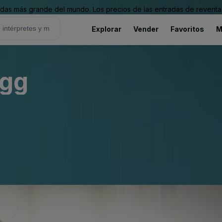
as más grande del mundo. Los precios de las entradas de reventa 
Explorar
Vender
Favoritos
M
egg