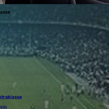
lasse
xtraklasse
degg