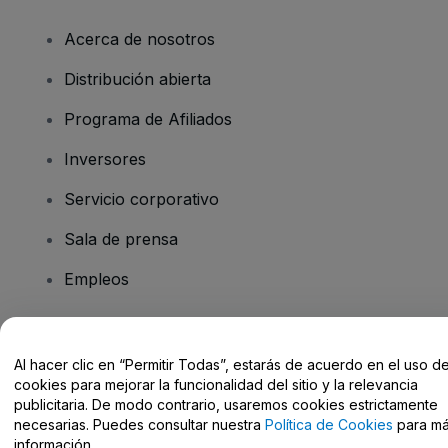
Acerca de nosotros
Distribución abierta
Programa de Afiliados
Inversores
Servicio corporativo
Sala de prensa
Empleos
¿Tienes alguna pregunta?
Al hacer clic en “Permitir Todas”, estarás de acuerdo en el uso d
cookies para mejorar la funcionalidad del sitio y la relevancia
Centro de Ayuda / Contacto
publicitaria. De modo contrario, usaremos cookies estrictamente
necesarias. Puedes consultar nuestra
Política de Cookies
para m
información.