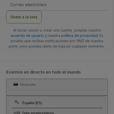
Dirección
de
correo
electrónico
Únete a la lista
Al iniciar sesión o crear una cuenta, aceptas nuestro
acuerdo de usuario
y nuestra
política de privacidad
. Es
posible que recibas notificaciones por SMS de nuestra
parte, pero puedes darte de baja en cualquier momento.
Eventos en directo en todo el mundo
Venezuela
Español (ES)
US$
Dolar estadounidense