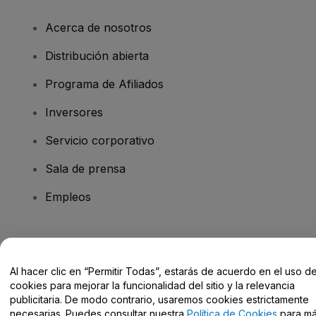
Acerca de nosotros
Distribución abierta
Programa de Afiliados
Inversores
Servicio corporativo
Sala de prensa
Empleos
¿Tienes alguna pregunta?
Al hacer clic en “Permitir Todas”, estarás de acuerdo en el uso d
Centro de Ayuda / Contacto
cookies para mejorar la funcionalidad del sitio y la relevancia
publicitaria. De modo contrario, usaremos cookies estrictamente
necesarias. Puedes consultar nuestra
Política de Cookies
para m