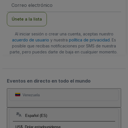
Dirección
de
correo
electrónico
Únete a la lista
Al iniciar sesión o crear una cuenta, aceptas nuestro
acuerdo de usuario
y nuestra
política de privacidad
. Es
posible que recibas notificaciones por SMS de nuestra
parte, pero puedes darte de baja en cualquier momento.
Eventos en directo en todo el mundo
Venezuela
Español (ES)
US$
Dolar estadounidense