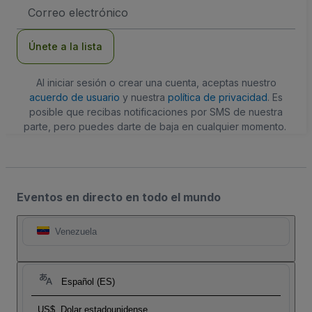
Dirección
de
correo
electrónico
Únete a la lista
Al iniciar sesión o crear una cuenta, aceptas nuestro
acuerdo de usuario
y nuestra
política de privacidad
. Es
posible que recibas notificaciones por SMS de nuestra
parte, pero puedes darte de baja en cualquier momento.
Eventos en directo en todo el mundo
Venezuela
Español (ES)
US$
Dolar estadounidense