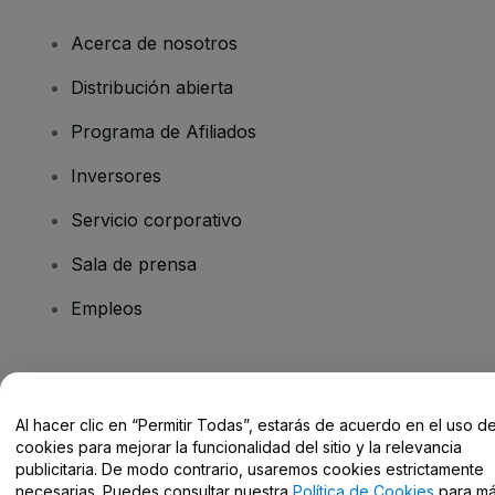
Acerca de nosotros
Distribución abierta
Programa de Afiliados
Inversores
Servicio corporativo
Sala de prensa
Empleos
¿Tienes alguna pregunta?
Al hacer clic en “Permitir Todas”, estarás de acuerdo en el uso d
Centro de Ayuda / Contacto
cookies para mejorar la funcionalidad del sitio y la relevancia
publicitaria. De modo contrario, usaremos cookies estrictamente
necesarias. Puedes consultar nuestra
Política de Cookies
para m