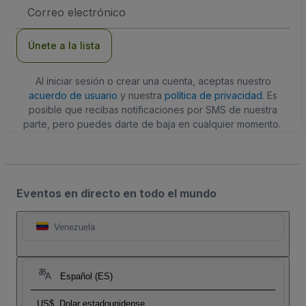
Dirección
de
correo
electrónico
Únete a la lista
Al iniciar sesión o crear una cuenta, aceptas nuestro
acuerdo de usuario
y nuestra
política de privacidad
. Es
posible que recibas notificaciones por SMS de nuestra
parte, pero puedes darte de baja en cualquier momento.
Eventos en directo en todo el mundo
Venezuela
Español (ES)
US$
Dolar estadounidense