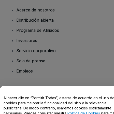
Acerca de nosotros
Distribución abierta
Programa de Afiliados
Inversores
Servicio corporativo
Sala de prensa
Empleos
¿Tienes alguna pregunta?
Al hacer clic en “Permitir Todas”, estarás de acuerdo en el uso d
Centro de Ayuda / Contacto
cookies para mejorar la funcionalidad del sitio y la relevancia
publicitaria. De modo contrario, usaremos cookies estrictamente
necesarias. Puedes consultar nuestra
Política de Cookies
para m